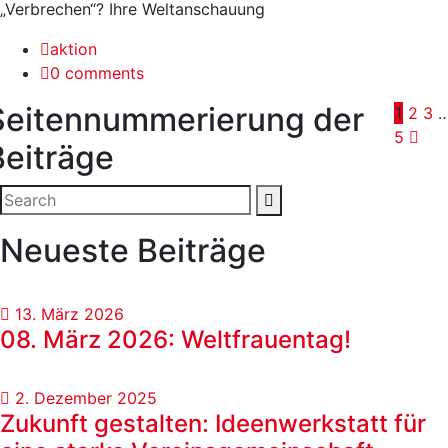
„Verbrechen“? Ihre Weltanschauung
aktion
0 comments
Seitennummerierung der
1
2
3
5
Beiträge
Neueste Beiträge
13. März 2026
08. März 2026: Weltfrauentag!
2. Dezember 2025
Zukunft gestalten: Ideenwerkstatt für