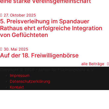
eine starke Vereinsgemeinschaft
27. Oktober 2025
5. Preisverleihung im Spandauer
Rathaus ehrt erfolgreiche Integration
von Geflüchteten
30. Mai 2025
Auf der 18. Freiwilligenbörse
alle Beiträge
Copyright © 2026 - Aktion für Flüchtlingshilfe e. V.
Impressum
Datenschutzerklärung
Kontakt