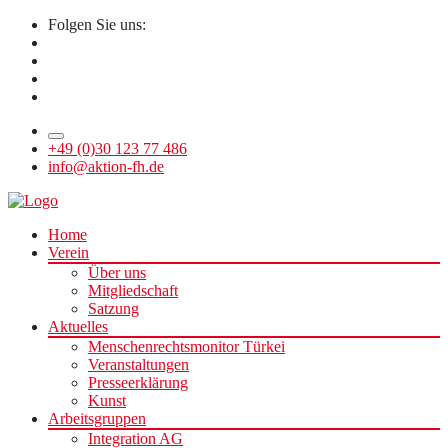
Folgen Sie uns:
+49 (0)30 123 77 486
info@aktion-fh.de
Home
Verein
Über uns
Mitgliedschaft
Satzung
Aktuelles
Menschenrechtsmonitor Türkei
Veranstaltungen
Presseerklärung
Kunst
Arbeitsgruppen
Integration AG