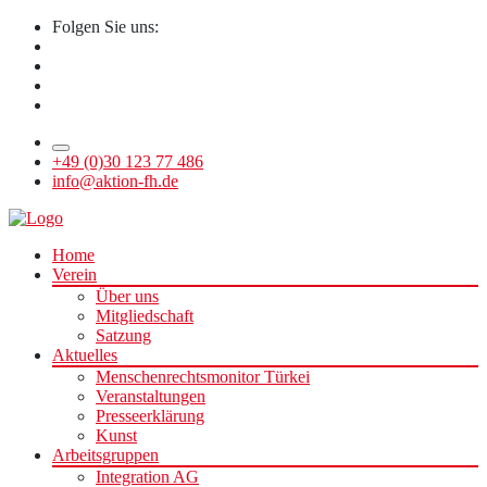
Folgen Sie uns:
+49 (0)30 123 77 486
info@aktion-fh.de
Home
Verein
Über uns
Mitgliedschaft
Satzung
Aktuelles
Menschenrechtsmonitor Türkei
Veranstaltungen
Presseerklärung
Kunst
Arbeitsgruppen
Integration AG