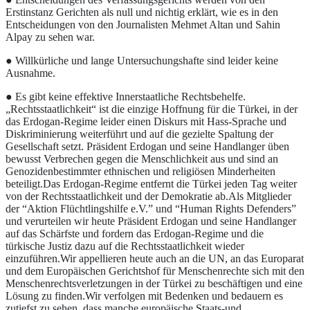
Erstinstanz Gerichten als null und nichtig erklärt, wie es in den
Entscheidungen von den Journalisten Mehmet Altan und Sahin
Alpay zu sehen war.
● Willkürliche und lange Untersuchungshafte sind leider keine
Ausnahme.
● Es gibt keine effektive Innerstaatliche Rechtsbehelfe.
„Rechtsstaatlichkeit“ ist die einzige Hoffnung für die Türkei, in der
das Erdogan-Regime leider einen Diskurs mit Hass-Sprache und
Diskriminierung weiterführt und auf die gezielte Spaltung der
Gesellschaft setzt. Präsident Erdogan und seine Handlanger üben
bewusst Verbrechen gegen die Menschlichkeit aus und sind an
Genozidenbestimmter ethnischen und religiösen Minderheiten
beteiligt.Das Erdogan-Regime entfernt die Türkei jeden Tag weiter
von der Rechtsstaatlichkeit und der Demokratie ab.Als Mitglieder
der “Aktion Flüchtlingshilfe e.V.” und “Human Rights Defenders”
und verurteilen wir heute Präsident Erdogan und seine Handlanger
auf das Schärfste und fordern das Erdogan-Regime und die
türkische Justiz dazu auf die Rechtsstaatlichkeit wieder
einzuführen.Wir appellieren heute auch an die UN, an das Europarat
und dem Europäischen Gerichtshof für Menschenrechte sich mit den
Menschenrechtsverletzungen in der Türkei zu beschäftigen und eine
Lösung zu finden.Wir verfolgen mit Bedenken und bedauern es
zutiefst zu sehen, dass manche europäische Staats-und