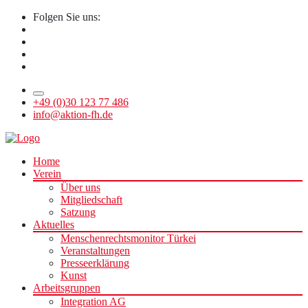
Folgen Sie uns:
+49 (0)30 123 77 486
info@aktion-fh.de
Home
Verein
Über uns
Mitgliedschaft
Satzung
Aktuelles
Menschenrechtsmonitor Türkei
Veranstaltungen
Presseerklärung
Kunst
Arbeitsgruppen
Integration AG