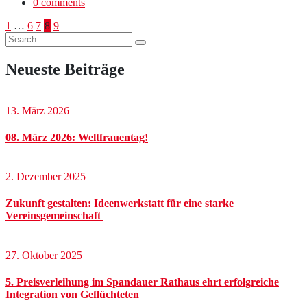
0 comments
Seitennummerierung
1
…
6
7
8
9
der
Beiträge
Neueste Beiträge
13. März 2026
08. März 2026: Weltfrauentag!
2. Dezember 2025
Zukunft gestalten: Ideenwerkstatt für eine starke
Vereinsgemeinschaft
27. Oktober 2025
5. Preisverleihung im Spandauer Rathaus ehrt erfolgreiche
Integration von Geflüchteten