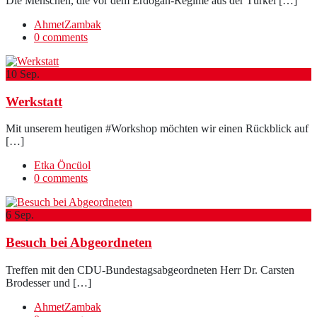
Die Menschen, die vor dem Erdogan-Regime aus der Türkei […]
AhmetZambak
0 comments
10
Sep.
Werkstatt
Mit unserem heutigen #Workshop möchten wir einen Rückblick auf
[…]
Etka Öncüol
0 comments
6
Sep.
Besuch bei Abgeordneten
Treffen mit den CDU-Bundestagsabgeordneten Herr Dr. Carsten
Brodesser und […]
AhmetZambak