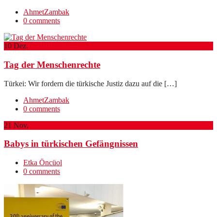
AhmetZambak
0 comments
10
Dez.
Tag der Menschenrechte
Türkei: Wir fordern die türkische Justiz dazu auf die […]
AhmetZambak
0 comments
21
Nov.
Babys in türkischen Gefängnissen
Etka Öncüol
0 comments