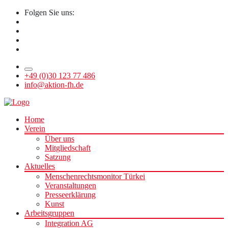
Folgen Sie uns:
+49 (0)30 123 77 486
info@aktion-fh.de
Home
Verein
Über uns
Mitgliedschaft
Satzung
Aktuelles
Menschenrechtsmonitor Türkei
Veranstaltungen
Presseerklärung
Kunst
Arbeitsgruppen
Integration AG